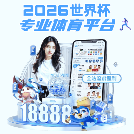
注册入口
贝博体育
APP与网页版入口｜
畅享全球体育赛事与数据服务
欢迎访问
贝博体育
，提供全面覆盖足球、篮
球、电竞等项目的赛事资讯与数据内容， 支持
APP下载
与
网页使用
，每日同步更新千场比
赛，聚焦热门体育内容， 助您轻松获取赛事动
态，掌握比赛节奏。
手机App
网页版